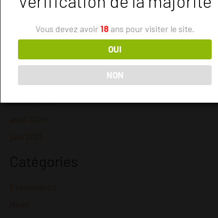
Vérification de la majorité
avril 2025
Vous devez avoir
18
ans pour visiter le site.
mars 2025
OUI
février 2025
janvier 2025
NON
décembre 2024
octobre 2024
août 2024
juin 2021
Catégories
Evenements
News