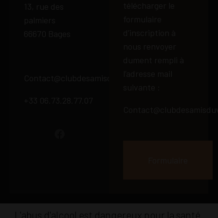
télécharger le
13, rue des
formulaire
palmiers
d’inscription à
66670 Bages
nous renvoyer
dument rempli à
l’adresse mail
Contact@clubdesamisduvin66.fr
suivante :
+33 06.73.28.77.07
Contact@clubdesamisduv
Formulaire
L'abus d'alcool est dangereux pour la santé.