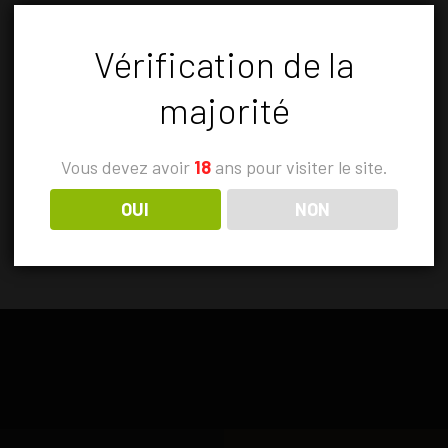
Vérification de la
majorité
Vous devez avoir
18
ans pour visiter le site.
OUI
NON