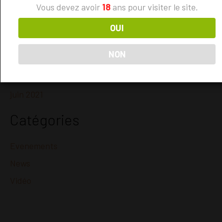
février 2025
Vous devez avoir
18
ans pour visiter le site.
janvier 2025
OUI
décembre 2024
NON
octobre 2024
août 2024
juin 2021
Catégories
Evenements
News
Vidéo