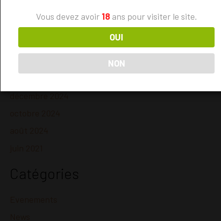
mai 2025
Vous devez avoir
18
ans pour visiter le site.
avril 2025
OUI
mars 2025
février 2025
NON
janvier 2025
décembre 2024
octobre 2024
août 2024
juin 2021
Catégories
Evenements
News