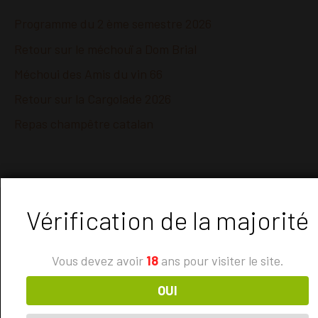
Programme du 2 ème semestre 2026
Retour sur le méchouï a Dom Brial
Méchoui des Amis du vin 66
Retour sur la Cargolade 2026
Repas champêtre catalan
Vérification de la majorité
Vous devez avoir
18
ans pour visiter le site.
NOUS REJOINDRE
Nous
Formulai
OUI