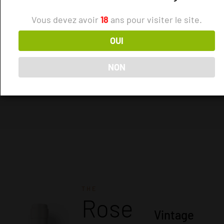
Vous devez avoir
18
ans pour visiter le site.
Shop
OUI
the
Reds
NON
THE
Rose
Vintage