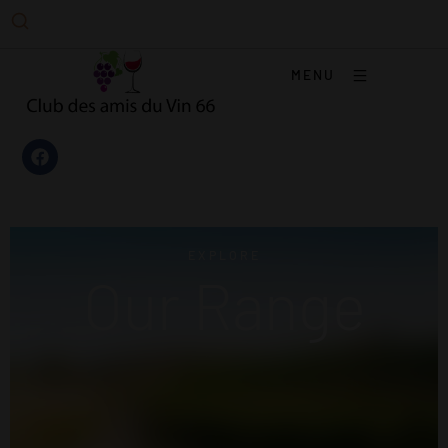
MENU
EXPLORE
Our Range