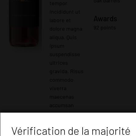
oak barrels
tempor
incididunt ut
Awards
labore et
92 points
dolore magna
aliqua. Quis
ipsum
suspendisse
ultrices
gravida. Risus
commodo
viverra
maecenas
accumsan
lacus vel
facilisis.
Vérification de la majorité