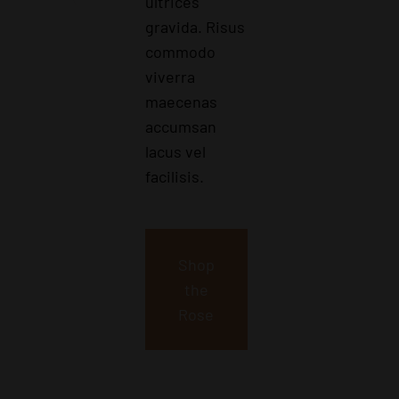
ultrices
gravida. Risus
commodo
viverra
maecenas
accumsan
lacus vel
facilisis.
Shop
the
Rose