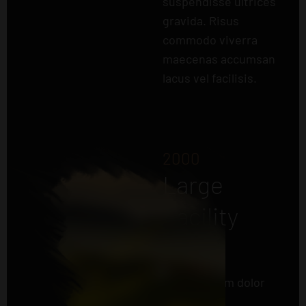
suspendisse ultrices
gravida. Risus
commodo viverra
maecenas accumsan
lacus vel facilisis.
2000
Large
Facility
Lorem ipsum dolor
sit amet,