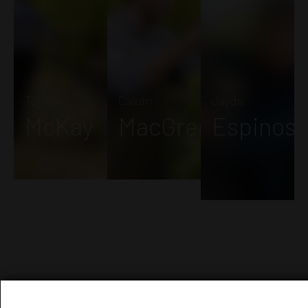
Tobias
Calum
Jayda
McKay
MacGregor
Espinos