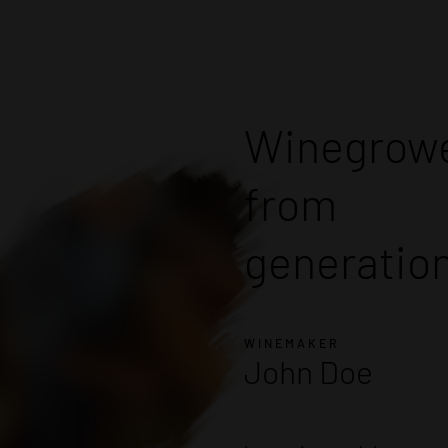
Winegrow
from
generatio
WINEMAKER
John Doe